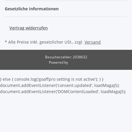
Gesetzliche Informationen
Vertrag widerrufen
* Alle Preise inkl. gesetzlicher USt., zzgl.
Versand
Besucherzähler: 2038632
Powered by
JTL-Shop
} else { console.log('goaffpro setting is not active'); } }
document.addEventListener('consent.updated', loadMagaJS);
document.addEventListener('DOMContentLoaded', loadMagaJS);