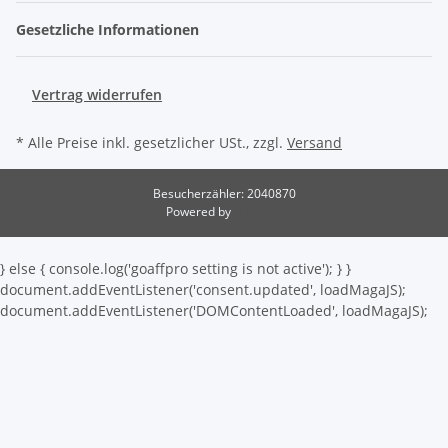
Gesetzliche Informationen
Vertrag widerrufen
* Alle Preise inkl. gesetzlicher USt., zzgl.
Versand
Besucherzähler: 2040870
Powered by
JTL-Shop
} else { console.log('goaffpro setting is not active'); } }
document.addEventListener('consent.updated', loadMagaJS);
document.addEventListener('DOMContentLoaded', loadMagaJS);