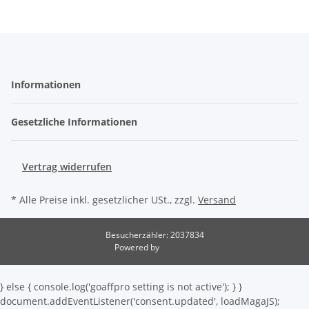
Informationen
Gesetzliche Informationen
Vertrag widerrufen
* Alle Preise inkl. gesetzlicher USt., zzgl.
Versand
Besucherzähler: 2037834
Powered by
JTL-Shop
} else { console.log('goaffpro setting is not active'); } }
document.addEventListener('consent.updated', loadMagaJS);