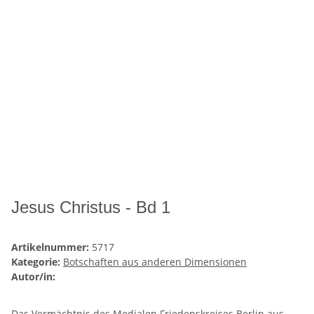
Jesus Christus - Bd 1
Artikelnummer:
5717
Kategorie:
Botschaften aus anderen Dimensionen
Autor/in:
Das Vermächtnis des Medialen Friedenskreises Berlin aus