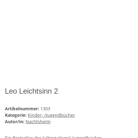
Leo Leichtsinn 2
Artikelnummer:
1303
Kategorie:
Kinder- /Jugendbücher
Autor/in:
Nachtsheim
Ein Bestseller der "alternativen" Jugendbücher