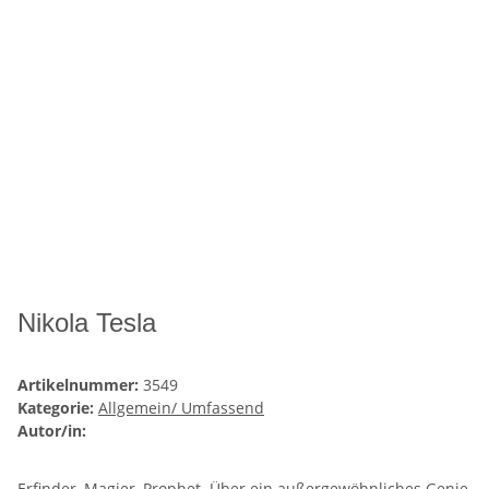
Nikola Tesla
Artikelnummer:
3549
Kategorie:
Allgemein/ Umfassend
Autor/in:
Erfinder, Magier, Prophet. Über ein außergewöhnliches Genie