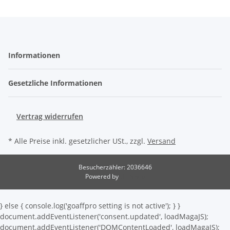
Informationen
Gesetzliche Informationen
Vertrag widerrufen
* Alle Preise inkl. gesetzlicher USt., zzgl.
Versand
Besucherzähler: 2036646
Powered by
JTL-Shop
} else { console.log('goaffpro setting is not active'); } }
document.addEventListener('consent.updated', loadMagaJS);
document.addEventListener('DOMContentLoaded', loadMagaJS);