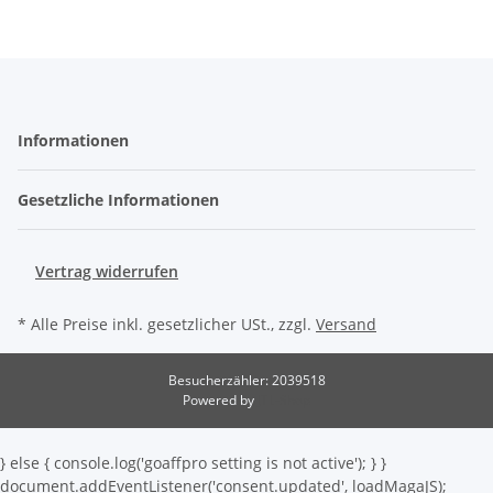
Informationen
Gesetzliche Informationen
Vertrag widerrufen
* Alle Preise inkl. gesetzlicher USt., zzgl.
Versand
Besucherzähler: 2039518
Powered by
JTL-Shop
} else { console.log('goaffpro setting is not active'); } }
document.addEventListener('consent.updated', loadMagaJS);