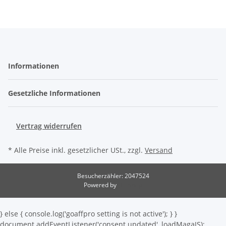
Informationen
Gesetzliche Informationen
Vertrag widerrufen
* Alle Preise inkl. gesetzlicher USt., zzgl.
Versand
Besucherzähler: 2047524
Powered by
JTL-Shop
} else { console.log('goaffpro setting is not active'); } }
document.addEventListener('consent.updated', loadMagaJS);