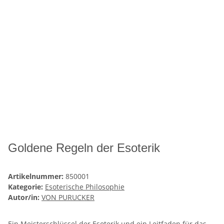
Goldene Regeln der Esoterik
Artikelnummer:
850001
Kategorie:
Esoterische Philosophie
Autor/in:
VON PURUCKER
Ein Meisterschlüssel der Esoterik und ein Leitfaden für das