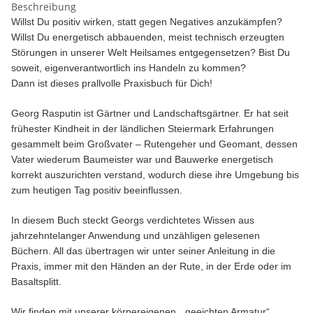
Beschreibung
Willst Du positiv wirken, statt gegen Negatives anzukämpfen?
Willst Du energetisch abbauenden, meist technisch erzeugten
Störungen in unserer Welt Heilsames entgegensetzen? Bist Du
soweit, eigenverantwortlich ins Handeln zu kommen?
Dann ist dieses prallvolle Praxisbuch für Dich!
Georg Rasputin ist Gärtner und Landschaftsgärtner. Er hat seit
frühester Kindheit in der ländlichen Steiermark Erfahrungen
gesammelt beim Großvater – Rutengeher und Geomant, dessen
Vater wiederum Baumeister war und Bauwerke energetisch
korrekt auszurichten verstand, wodurch diese ihre Umgebung bis
zum heutigen Tag positiv beeinflussen.
In diesem Buch steckt Georgs verdichtetes Wissen aus
jahrzehntelanger Anwendung und unzähligen gelesenen
Büchern. All das übertragen wir unter seiner Anleitung in die
Praxis, immer mit den Händen an der Rute, in der Erde oder im
Basaltsplitt.
Wir finden mit unserer körpereigenen, „geeichten Armatur“